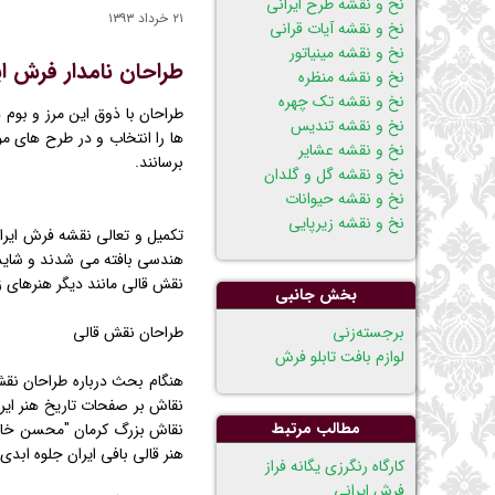
نخ و نقشه طرح ایرانی
۲۱ خرداد ۱۳۹۳
نخ و نقشه آیات قرانی
نخ و نقشه مینیاتور
طراحان نامدار فرش ای
نخ و نقشه منظره
نخ و نقشه تک چهره
طراحان با ذوق این مرز و بوم
نخ و نقشه تندیس
ها را انتخاب و در طرح های مو
نخ و نقشه عشایر
برسانند.
نخ و نقشه گل و گلدان
نخ و نقشه حیوانات
نخ و نقشه زیرپایی
تكمیل و تعالی نقشه فرش ایرا
هندسی بافته می شدند و شاید ت
نقش قالی مانند دیگر هنرهای ز
بخش جانبی
پریدن
برجسته‌زنی
طراحان نقش قالی
از
لوازم بافت تابلو فرش
ناوبری
هنگام بحث درباره طراحان نقش
نقاش بر صفحات تاریخ هنر ایرا
مطالب مرتبط
نقاش بزرگ كرمان "محسن خان" 
هنر قالی بافی ایران جلوه ابدی
كارگاه رنگرزی يگانه فراز
فرش ایرانی