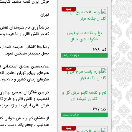
فرش ایران شعبه مشهد شایسته
تهران
در یادآوری نام هنرمندان نقش
نخ و نقشه تابلو فرش
كه در نقش قالی و تذهیب و مین
شکوفه های خیال
رضا وفا كاشانی هنرمند نامدار 
کد: 678
نسل جدیدتر منعكس نمود.
جزئیات بیشتر
هنرهای زیبای تهران ،هادی اق
هنرهای زیبای كشور و بالاخره 
در بین شاگردان عیسی بهادری 
نخ و نقشه تابلو فرش گل و
گلدان شیشه ای
تذهیب و نقش قالی و طرح كاشی 
فرش بافی ایران به ویژه تبریز 
کد: 677
جزئیات بیشتر
از نقاشان كم و بیش جوانی كه
عندلیب ، جعفر پاك دست ، من