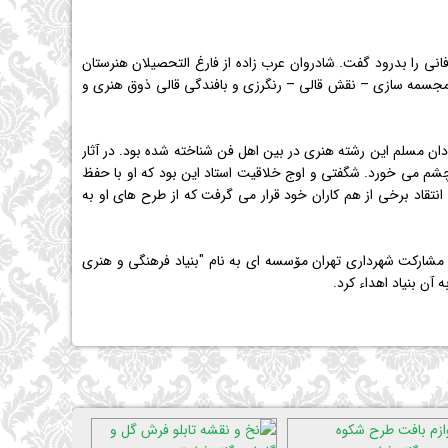
فتح رسام عرب زاده در سال 1293 در خانواده ای هنرمند در شهر تبریز متولد شد و در زمستان 1376 دار فانی را بدرود گفت. شادروان عرب زاده از فارغ التحصیلان هنرستان
 – مجسمه سازی – نقش قالی – رنگرزی و بافندگی قالی ذوق هنری و
ان مسلم این رشته هنری در بین اهل فن شناخته شده بود. در آثار
به چشم می خورد. شگفتی و اوج خلاقیت استاد این بود كه او با حفظ
قاد برخی از هم كاران خود قرار می گرفت كه از طرح های او به
ا مشاركت شهرداری تهران مۆسسه ای به نام "بنیاد فرهنگی و هنری