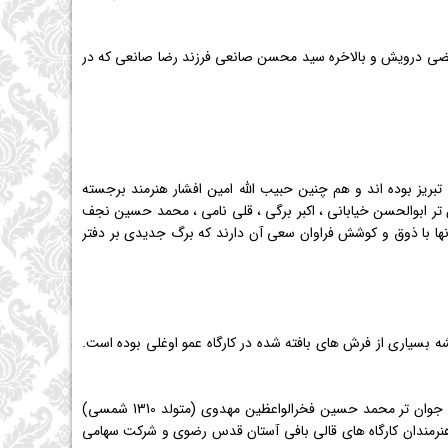
رتضی درویش و بالاخره سید محسن صانعی فرزند رضا صانعی كه در
 تبریز بوده اند و هم چنین حبیب الله امین افشار هنرمند برجسته
نسل جوان تر ابوالحسن خیابانی ، اكبر برگی ، قلی نامی ، محمد حسین نجف
 آنها با ذوق و كوشش فراوان سعی آن دارند كه برگ جدیدی بر دفتر
ار (متولد 1287 در كرمان) را نام برد كه طراح نقشه بسیاری از فرش های بافته شده در كارگاه عمو اوغلی بوده است.
علی اكبر طرحچی فرزند عباس طرحچی معروف به نگارنده نیز از طراحان قدیمی و پرسابقه مشهد است. از نسل جوان تر محمد حسین فخرالواعظین مهدوی (متولد 1310 شمسی)
نرمندان كارگاه های قالی بافی آستان قدس رضوی و شركت سهامی