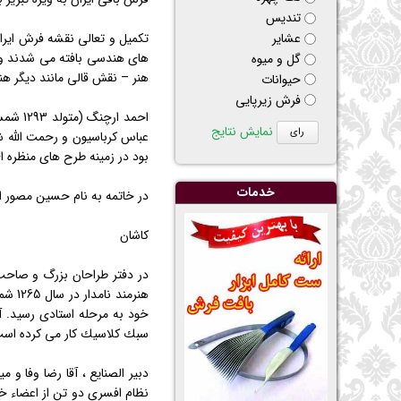
تنديس
عشاير
تكمیل و تعالی نقشه فرش ایرا
های هندسی بافته می شدند و ش
گل و ميوه
هنر – نقش قالی مانند دیگر هن
حيوانات
فرش زیرپایی
احمد 
نمایش نتایج
عباس كرباسیون و رحمت الله شا
بود در زمینه طرح های منظره ا
خدمات
در خاتمه به نام حسین مصور الملكی (متولد 1270 شمسی) از نقاشان مشهور
كاشان
در دفتر طراحان بزرگ و صاحب
هنرم
خود به مرحله استادی رسید. آث
سبك كلاسیك كار می كرده است
دبیر الصنایع ، آقا رضا وفا و
نظام افسری دو تن از اعضاء خ