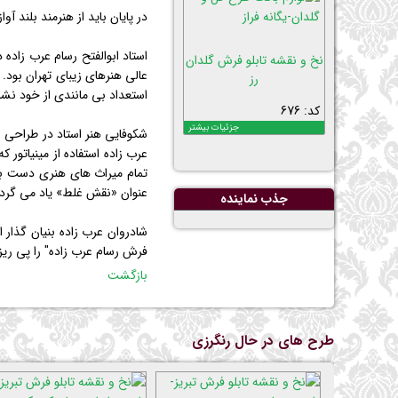
در پایان باید از هنرمند بلند آ
نخ و نقشه تابلو فرش گلدان
عالی هنرهای زیبای تهران بود
رز
استعداد بی مانندی از خود نشا
کد: 676
جزئیات بیشتر
شكوفایی هنر استاد در طراحی و
عرب زاده استفاده از مینیاتور
تمام میراث های هنری دست به 
عنوان «نقش غلط» یاد می گردن
جذب نماينده
شادروان عرب زاده بنیان گذار 
فرش رسام عرب زاده" را پی ریز كرد و 66 قطعه از دست بافت های خود را نیز به پاس گذاران 66 سال از عمر خود
بازگشت
طرح های در حال رنگرزی