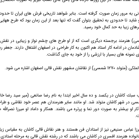
نی به مرور زمان صورت گرفته است. بنابر شواهد تاریخی فرش های ایران تا حدو
اید تا حدودی به تحقیق بتوان گفت كه تنها بعد از این زمان بود كه طرح ههایی 
رهای زیبا به حد كمال خود رسید.
ارچنگ (متولد 1293 شمسی) هنرمند برجسته دیگری است كه از او طرح های چشم نواز و زیبایی د
دمان در ادامه كار استاد هم اكنون به كار طراحی در اصفهان اشتغال دارند. جعفر
ی نمونه های بسیار با ارزشی را از خود به جای گذاشت.
 نقش قالی اصفهان اشاره می شود.
 سبك كاشان در یكصد و ده سال اخیر ابتدا به نام رضا صانعی (میر سید رضا خ
ند نامدار در سال 1265 شمسی در شهر كاشان متولد شد. او مانند سایر هنرمندان هم عصر خود نق
ار او بیشتر به صورت دور نما و پرتره می باشند. همكار و داماد او میرزا نصرالل
.
 میرزا عباس صنیعی نیز از استادان فن هستند و هنر نقاش قالی كاشان به مقیاس 
انواده هنرمند افسری در كاشان می باشند كه در رشته نقش قالی به مرحله استاد