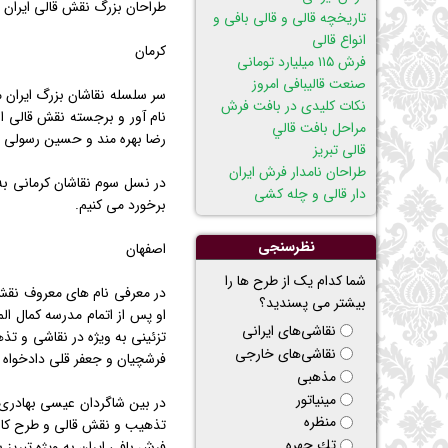
طراحان بزرگ نقش قالی ایران ر
تاریخچه قالی و قالی بافی و
انواع قالی
كرمان
فرش ۱۱۵ میلیارد تومانی
صنعت قالیبافی امروز
نکات کلیدی در بافت فرش
نام آور و برجسته نقش قالی اس
مراحل بافت قالي
رضا بهره مند و حسین رسولی را
قالی تبریز
طراحان نامدار فرش ایران
در نسل سوم نقاشان كرمانی به
دار قالی و چله کشی
برخورد می كنیم.
نظرسنجی
اصفهان
شما کدام یک از طرح ها را
بیشتر می پسندید؟
نقاشی‌های ایرانی
تزئینی به ویژه در نقاشی و تذ
نقاشی‌های خارجی
فرشچیان و جعفر قلی دادخواه ه
مذهبی
مینیاتور
در بین شاگردان عیسی بهادری 
منظره
تذهیب و نقش قالی و طرح كاشی 
تك چهره
فرش بافی ایران به ویژه تبریز 