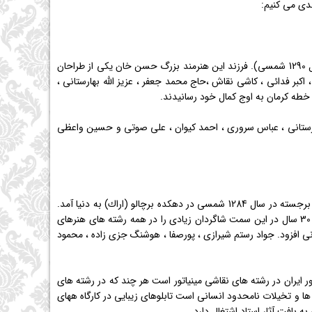
ندی می كنیم:
سر سلسله نقاشان بزرگ ایران محسن خان نقاش معروف كرمانی است (متولدی سال 1211 شمسی و متوفی در سال 1290 شمسی). فرزند این هنرمند بزرگ حسن خان یكی از طراحان
كبر فدائی ، كاشی نقاش ،حاج محمد جعفر ، عزیز الله بهارستانی ،
خطه كرمان به اوج كمال خود رسانیدند.
هارستانی ، عباس سروری ، احمد كیوان ، علی صوتی و حسین واعظی
در معرفی نام های معروف نقش قالی اصفهان بی تردید باید ابتدا به نام "عیسی بهادری" اشاره شود. این هنرمند برجسته در سال 1284 شمسی در دهكده برچالو (اراك) به دنیا آمد.
او پس از اتمام مدرسه كمال الملك در سال 1315 به سرپرستی هنرستان هنرهای زیبا اصفهان برگزیده شد به مدت 30 سال در این سمت شاگردان زیادی را در همه رشته های هنرهای
ی افزود. جواد رستم شیرازی ، پورصفا ، هوشنگ جزی زاده ، محمود
ایران در رشته های نقاشی مینیاتور است هر چند كه در رشته های
ا و تخیلات نامحدود انسانی است تابلوهای زیبایی در كارگاه ههای
ه بافت آثار استاد اشتغال دارد.