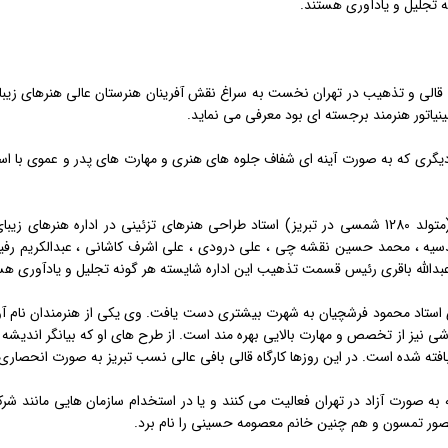
 تجلیل و یادآوری هستند.
 قالی و تذهیب در تهران نخست به سراغ نقش آفرینان هنرستان عالی هنرهای زیبای
یاتور هنرمند برجسته ای بود معرفی می نماید.
دیگری كه به صورت آینه ای شفاف جلوه های هنری و مهارت های پدر و عموی با استعدا
غلامحسین صدیق اسكندانی (متولد 1280 شمسی در تبریز) استاد طراحی هنرهای تزئینی در 
دسیه ، محمد حسین نقشه چی ، علی درودی ، علی اشرف كاشانی ، عبدالكریم رفیعی
عبدالله باقری رئیس قسمت تذهیب این اداره شایسته هر گونه تجلیل و یادآوری هس
استاد محمود فرشچیان به شهرت بیشتری دست یافت. وی یكی از هنرمندان نام آور 
نیز از تخصص و مهارت بالایی بهره مند است. از طرح های او كه بیانگر اندیشه ه
بافته شده است. در این روزها كارگاه قالی بافی عالی نسب تبریز به صورت انحصاری ب
 به صورت آزاد در تهران فعالیت می كنند و یا در استخدام سازمان هایی مانند
صور تمسون و هم چنین خانم معصومه حسینی را نام برد.