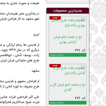
طبیعت و صورت سازی به چشم
جدیدترین محصولات
در یادآوری سایر هنرمندان ص
شهر مشهد به كار طراحی فرش اش
تبریز
نخ و نقشه تابلو فرش
آرامش بهاری
از قدیمی ها رسام ارژنگی و می
دیگری كه
کد: 297
زاده ، یوسف تأملی ، ابوالقاس
جزئیات بیشتر
طرح های جاودانی فرش ایران بی
مشهد
نخ و نقشه تابلو فرش گل و
طرح معروف به كوزه كنانی از ك
گلدان
کد: 679
فرزند شیخ عبدالكریم فخرالو
جزئیات بیشتر