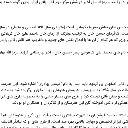
ا در یكصد و پنجاه سال اخیر در شش مركز مهم قالی بافی ایران بدین گونه دسته ب
ت. شاگردان حسن خان به ترتیب عبارتند از: زمان خان ،احمد علی خان كربلائی ، ا
وری كه هر كدام از آن ها با ابداع نقش های جدید و دلفریب هنر نقش قالی را در 
 نام های محمد علی شاهرخی پسر حسن خان ، اكبر بهارستانی فرزند عزیز الله ب
هیب و نقش قالی تربیت كرد و طرح های بسیار جالبی را به مجموعه طرح های ایران
مگی از دانش آموخته گان این هنرستان و از شاگردان و همكاران او بودند.
استاد محمود فرشچیان به شهرت بیشتری دست یافت. وی یكی از هنرمندان نام آور 
نیز از تخصص و مهارت بالایی بهره مند است. از طرح های او كه بیانگر اندیشه ه
بافته شده است. در این روزها كارگاه قالی بافی عالی نسب تبریز به صورت انحصاری ب