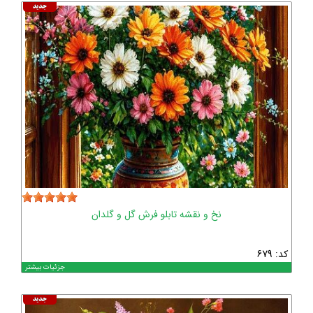
نخ و نقشه تابلو فرش گل و گلدان
کد: 679
جزئیات بیشتر