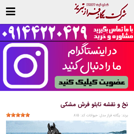
پ
ا
ن
نخ و نقشه تابلو فرش مشکی
برند:
یگانه فراز
مدل:
حیوانات
کد:
815