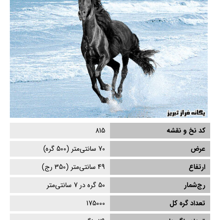
کد نخ و نقشه
815
عرض
70
سانتی‌متر (
500
گره)
ارتفاع
49
سانتی‌متر (
350
رج)
رج‌شمار
50 گره در 7 سانتی‌متر
تعداد گره کل
175000