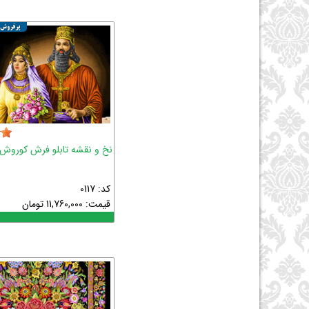
نخ و نقشه تابلو فرش کوروش و 
کد: 0117
قیمت:
11,760,000
تومان