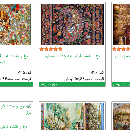
ده پارسی
نخ و نقشه فرش بته چقه سرمه ای
نخ و نقشه تابلو 
کو
کد: 0146
کد: 0145
قیمت:
55,680,000
تومان
قیمت:
44,800,000
ت
جزئیات بیشتر
جزئیات بیشتر
نخ و نقشه فرش 