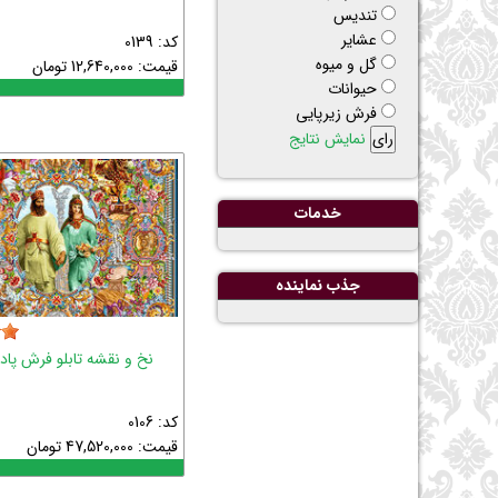
تنديس
عشاير
کد: 0139
گل و ميوه
قیمت:
12,640,000
تومان
حيوانات
فرش زیرپایی
نمایش نتایج
خدمات
جذب نماينده
نخ و نقشه تابلو فرش پاد
کد: 0106
قیمت:
47,520,000
تومان