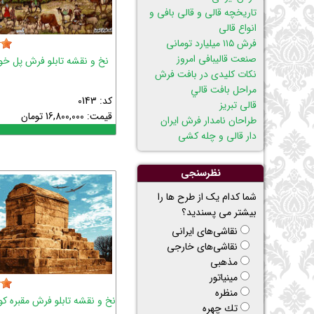
تاریخچه قالی و قالی بافی و
انواع قالی
فرش ۱۱۵ میلیارد تومانی
صنعت قالیبافی امروز
نخ و نقشه تابلو فرش پل خو
نکات کلیدی در بافت فرش
مراحل بافت قالي
کد: 0143
قالی تبریز
قیمت:
16,800,000
تومان
طراحان نامدار فرش ایران
دار قالی و چله کشی
نظرسنجی
شما کدام یک از طرح ها را
بیشتر می پسندید؟
نقاشی‌های ایرانی
نقاشی‌های خارجی
مذهبی
مینیاتور
منظره
نخ و نقشه تابلو فرش مقبره ک
تك چهره