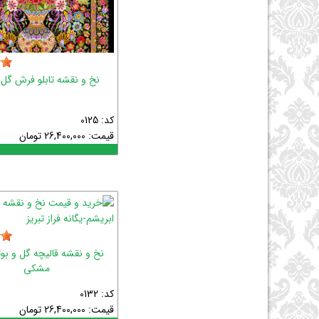
نخ و نقشه تابلو فرش گل 
کد: 0125
قیمت:
26,400,000
تومان
نخ و نقشه قالیچه گل و بوت
مشکی
کد: 0132
قیمت:
26,400,000
تومان