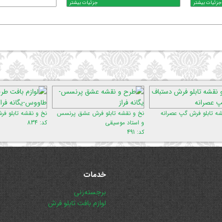
جزئیات بیشتر
جزئیات بیشتر
نخ و نقشه تابلو فرش عشق پرنسس
نخ و نقشه تابلو فرش شکوه طاووس
نخ و 
و استاد موسیقی
کد: 834
کد: 602
کد: 491
خدمات
پریدن
برجسته‌زنی
از
لوازم بافت تابلو فرش
ناوبری