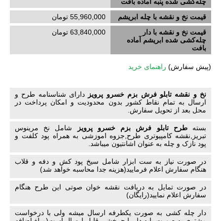
چله‌کشی‌ شده پنبه آماده بافت
قیمت نخ و نقشه با چله ابریشم
55,960,000 تومان
قیمت نخ و نقشه با دار
63,840,000 تومان
چله‌کشی‌ شده ابریشم آماده
بافت
(
پیش سفارش)
راهنمای خرید
نخ و نقشه تابلو فرش بزم خسرو پرویز
دارای شناسنامه طرح و
ارسال به تمام نقاط کشور بدون محدودیت و امکان پرداخت در
محل بعد از تحویل سفارش.
بسته
طرح تابلو فرش بزم خسرو پرویز
شامل نخ مرینوس
تبریز,نقشه کامپیوتری طرح,جزوه اموزشی به همراه پود کلفت و
پود نازک و چله به عنوان اشانتیون میباشد.
در صورت نیاز به ست ابزار شامل سیخ پود کش و دفه و قلاب
هنگام سفارش اعلام فرمایید(هزینه جدا محاسبه خواهد شد)
در صورت تمایل به دریافت نقشه خوان صوتی این طرح هنگام
سفارش اعلام نمایید(رایگان)
دار چله کشی به صورت یکطرفه ارسال میشه ولی با درخواست
مشتری به صورت پایه دار یا چرخشی قابل ارسال است(مبلغ اضافه