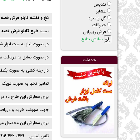
تنديس
عشاير
نخ و نقشه تابلو فرش قصه
گل و ميوه
حيوانات
بسته
طرح تابلو فرش قصه 
فرش زیرپایی
نمایش نتایج
در صورت نیاز به ست ابزار ش
در صورت تمایل به دریافت ن
خدمات
دار چله کشی به صورت یکطرف
تمامی نخها به صورت توپک ش
برای سفارش این طرح ده درص
جهت سهولت خرید و دریافت,
برای سفارش این محصول میتوان
تلفن تماس: 0429 422 0914