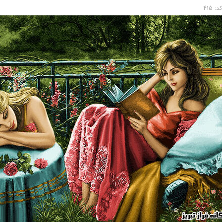
کد:
415