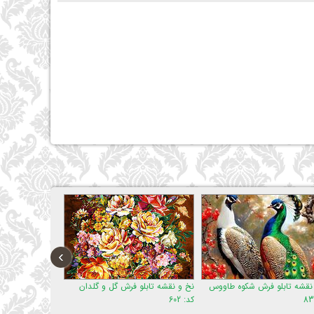
›
نقشه تابلو فرش شکوه طاووس
نخ و نقشه تابلو فرش گل و گلدان
نخ و نقشه تابلو 
کد: 602
کد: 167