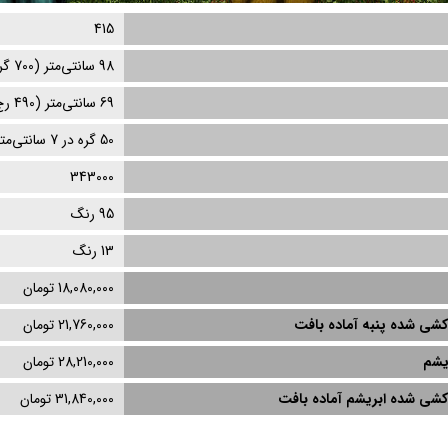
415
98
سانتی‌متر (
700
گره
69
سانتی‌متر (
490
رج
50 گره در 7 سانتی‌متر
343000
95 رنگ
13
رنگ
18,080,000 تومان
کشی‌ شده پنبه آماده بافت
21,760,000 تومان
یشم
28,210,000 تومان
‌کشی‌ شده ابریشم آماده بافت
31,840,000 تومان