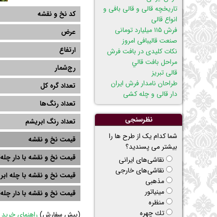
تاریخچه قالی و قالی بافی و
کد نخ و نقشه
انواع قالی
فرش ۱۱۵ میلیارد تومانی
عرض
صنعت قالیبافی امروز
ارتفاع
نکات کلیدی در بافت فرش
مراحل بافت قالي
رج‌شمار
قالی تبریز
طراحان نامدار فرش ایران
تعداد گره کل
دار قالی و چله کشی
تعداد رنگ‌ها
نظرسنجی
تعداد رنگ ابریشم
شما کدام یک از طرح ها را
قیمت نخ و نقشه
بیشتر می پسندید؟
قیمت نخ و نقشه با دار چله‌
نقاشی‌های ایرانی
نقاشی‌های خارجی
قیمت نخ و نقشه با چله ابر
مذهبی
مینیاتور
قیمت نخ و نقشه با دار چله
منظره
تك چهره
(
پیش سفارش)
راهنمای خرید