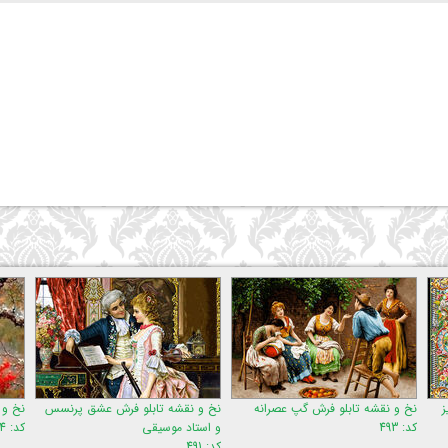
ز
نخ و نقشه تابلو فرش گپ عصرانه
نخ و نقشه تابلو فرش عشق پرنسس
نخ و 
کد: 493
و استاد موسیقی
کد: 834
کد: 491