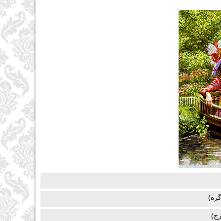
ره)
ج)