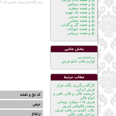
برند:
یگانه فراز
مدل:
خارجی
کد:
17
نخ و نقشه مینیاتور
نخ و نقشه منظره
نخ و نقشه تک چهره
نخ و نقشه تندیس
نخ و نقشه عشایر
نخ و نقشه گل و گلدان
نخ و نقشه حیوانات
نخ و نقشه زیرپایی
بخش جانبی
پریدن
برجسته‌زنی
از
لوازم بافت تابلو فرش
ناوبری
مطالب مرتبط
كارگاه رنگرزی يگانه فراز
فرش ایرانی
تاریخچه قالی و قالی بافی و
کد نخ و نقشه
انواع قالی
فرش ۱۱۵ میلیارد تومانی
عرض
صنعت قالیبافی امروز
نکات کلیدی در بافت فرش
ارتفاع
مراحل بافت قالي