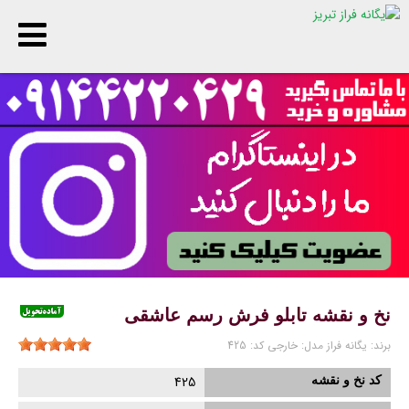
پ
ا
ن
نخ و نقشه تابلو فرش رسم عاشقی
برند:
یگانه فراز
مدل:
خارجی
کد:
425
کد نخ و نقشه
425