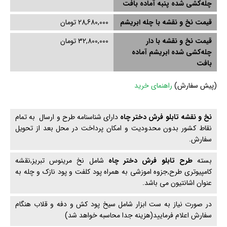
چله‌کشی‌ شده پنبه آماده بافت
قیمت نخ و نقشه با چله ابریشم
28,680,000 تومان
قیمت نخ و نقشه با دار
32,800,000 تومان
چله‌کشی‌ شده ابریشم آماده
بافت
(
پیش سفارش)
راهنمای خرید
نخ و نقشه تابلو فرش دختر چاه
دارای شناسنامه طرح و ارسال به تمام
نقاط کشور بدون محدودیت و امکان پرداخت در محل بعد از تحویل
سفارش.
بسته
طرح تابلو فرش دختر چاه
شامل نخ مرینوس تبریز,نقشه
کامپیوتری طرح,جزوه اموزشی به همراه پود کلفت و پود نازک و چله به
عنوان اشانتیون می باشد.
در صورت نیاز به ست ابزار شامل سیخ پود کش و دفه و قلاب هنگام
سفارش اعلام فرمایید(هزینه جدا محاسبه خواهد شد)