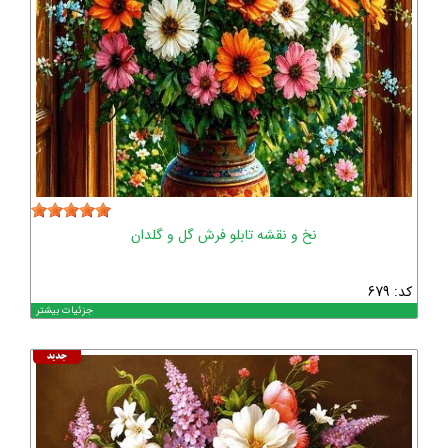
نخ و نقشه تابلو فرش گل و گلدان
کد: 679
جزئیات بیشتر