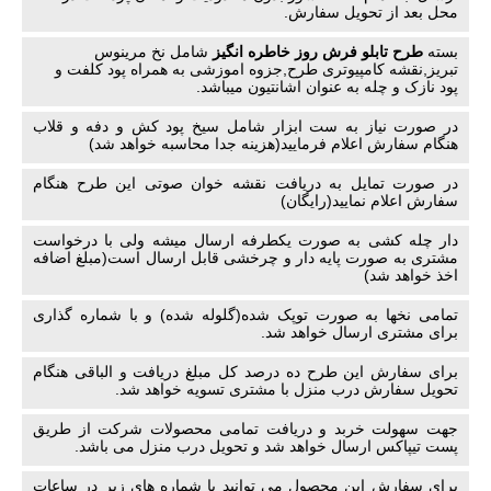
محل بعد از تحویل سفارش.
بسته
طرح تابلو فرش روز خاطره انگیز
شامل نخ مرینوس
تبریز,نقشه کامپیوتری طرح,جزوه اموزشی به همراه پود کلفت و
پود نازک و چله به عنوان اشانتیون میباشد.
در صورت نیاز به ست ابزار شامل سیخ پود کش و دفه و قلاب
هنگام سفارش اعلام فرمایید(هزینه جدا محاسبه خواهد شد)
در صورت تمایل به دریافت نقشه خوان صوتی این طرح هنگام
سفارش اعلام نمایید(رایگان)
دار چله کشی به صورت یکطرفه ارسال میشه ولی با درخواست
مشتری به صورت پایه دار و چرخشی قابل ارسال است(مبلغ اضافه
اخذ خواهد شد)
تمامی نخها به صورت توپک شده(گلوله شده) و با شماره گذاری
برای مشتری ارسال خواهد شد.
برای سفارش این طرح ده درصد کل مبلغ دریافت و الباقی هنگام
تحویل سفارش درب منزل با مشتری تسویه خواهد شد.
جهت سهولت خربد و دریافت تمامی محصولات شرکت از طریق
پست تیپاکس ارسال خواهد شد و تحویل درب منزل می باشد.
برای سفارش این محصول می توانید با شماره های زیر در ساعات