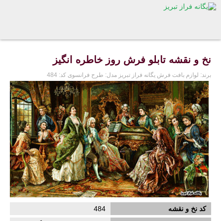
نخ و نقشه تابلو فرش روز خاطره انگیز
برند:
لوازم بافت فرش یگانه فراز تبریز
مدل:
طرح فرانسوی
کد:
484
کد نخ و نقشه
484