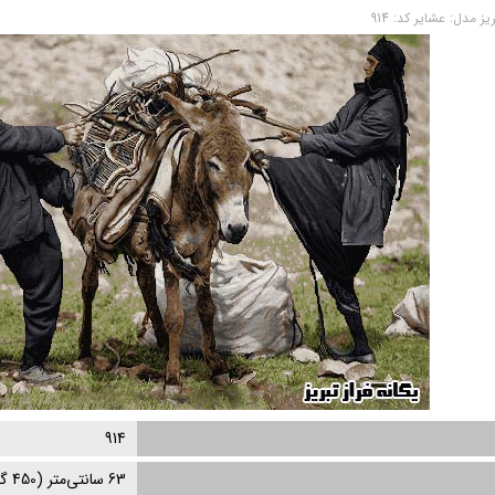
یز
مدل:
عشایر
کد:
914
914
63
سانتی‌متر (
450
گر