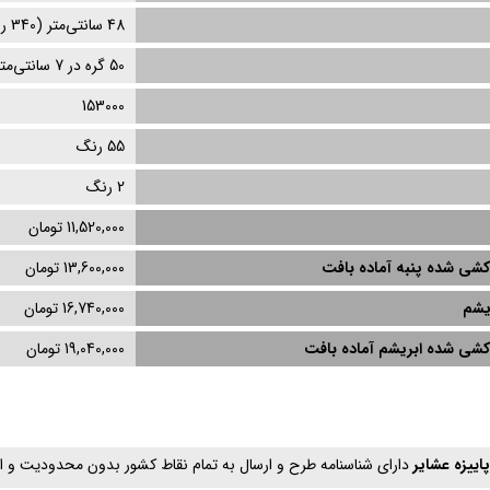
48
سانتی‌متر (
340
رج
50 گره در 7 سانتی‌متر
153000
55 رنگ
2
رنگ
11,520,000 تومان
کشی‌ شده پنبه آماده بافت
13,600,000 تومان
یشم
16,740,000 تومان
‌کشی‌ شده ابریشم آماده بافت
19,040,000 تومان
اییزه عشایر
دارای شناسنامه طرح و ارسال به تمام نقاط کشور بدون محدودیت و 