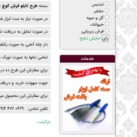
تنديس
بسته
طرح تابلو فرش کوچ پ
عشاير
گل و ميوه
در صورت نیاز به ست ابزار ش
حيوانات
فرش زیرپایی
در صورت تمایل به دریافت ن
نمایش نتایج
دار چله کشی به صورت یکطرف
تمامی نخها به صورت توپک ش
خدمات
برای سفارش این طرح ده درص
جهت سهولت خرید و دریافت,
برای سفارش این محصول میتوان
تلفن تماس: 0429 422 0914
بازگشت