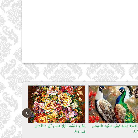
›
ووس
نخ و نقشه تابلو فرش گل و گلدان
نخ و نقشه تابلو فرش وان یکاد
نخ 
کد: 602
کد: 167
بها
کد: 92