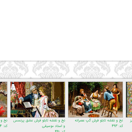
ش گپ عصرانه
نخ و نقشه تابلو فرش عشق پرنسس
نخ و نقشه تابلو فرش شکوه طا
و استاد موسیقی
کد: 834
کد: 491