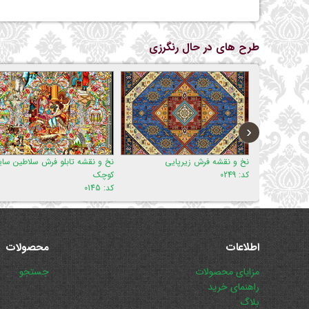
طرح های در حال رنگرزی
نخ و نقش
کد: 493
‹
نخ و نقشه فرش زیرپایی
نخ و نقشه تابلو فرش سلاطین سایز
کد: 0249
کوچک
کد: 0145
اطلاعات
محصولات
پریدن
پریدن
مزایای محصولات
جستجو
از
از
راهنمای خرید
ناوبری
ناوبری
بلاگ