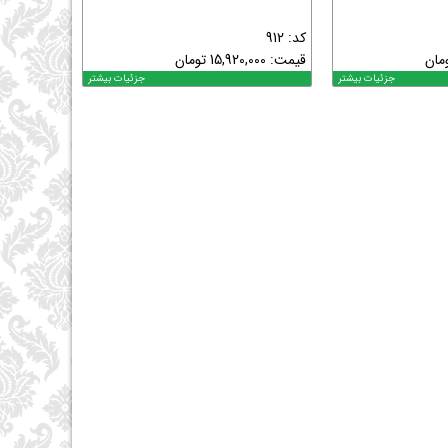
کد: 912
مان
قیمت:
15,920,000
تومان
جزئیات بیشتر
جزئیات بیشتر