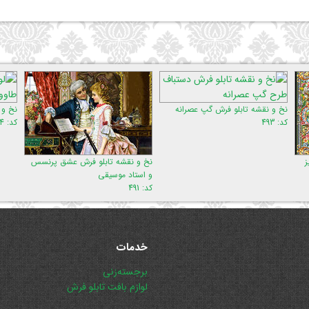
ه تابلو فرش گپ عصرانه
نخ و نقشه تابلو ف
کد: 834
نخ و نقشه تابلو فرش عشق پرنسس
و استاد موسیقی
کد: 491
خدمات
پریدن
برجسته‌زنی
از
لوازم بافت تابلو فرش
ناوبری