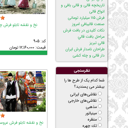
تاریخچه قالی و قالی بافی و
انواع قالی
فرش ۱۱۵ میلیارد تومانی
صنعت قالیبافی امروز
نخ و نقشه تابلو فرش 
نکات کلیدی در بافت فرش
مراحل بافت قالي
کد: 905
قالی تبریز
قیمت:
12,160,000
تومان
طراحان نامدار فرش ایران
دار قالی و چله کشی
نظرسنجی
شما کدام یک از طرح ها را
بیشتر می پسندید؟
نقاشی‌های ایرانی
نقاشی‌های خارجی
مذهبی
مینیاتور
منظره
نخ و نقشه تابلو فرش عروس
تك چهره