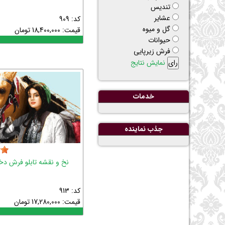
تنديس
عشاير
کد: 909
گل و ميوه
قیمت:
18,400,000
تومان
حيوانات
فرش زیرپایی
نمایش نتایج
خدمات
جذب نماينده
نخ و نقشه تابلو فرش دخت
کد: 913
قیمت:
17,280,000
تومان