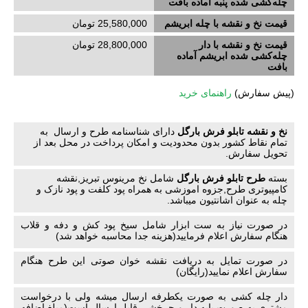
چله‌کشی‌ شده پنبه آماده بافت
قیمت نخ و نقشه با چله ابریشم
25,580,000 تومان
قیمت نخ و نقشه با دار
28,800,000 تومان
چله‌کشی‌ شده ابریشم آماده
بافت
(
پیش سفارش)
راهنمای خرید
نخ و نقشه تابلو فرش بارگل
دارای شناسنامه طرح و ارسال به
تمام نقاط کشور بدون محدودیت و امکان پرداخت در محل بعد از
تحویل سفارش.
بسته
طرح تابلو فرش بارگل
شامل نخ مرینوس تبریز,نقشه
کامپیوتری طرح,جزوه اموزشی به همراه پود کلفت و پود نازک و
چله به عنوان اشانتیون میباشد.
در صورت نیاز به ست ابزار شامل سیخ پود کش و دفه و قلاب
هنگام سفارش اعلام فرمایید(هزینه جدا محاسبه خواهد شد)
در صورت تمایل به دریافت نقشه خوان صوتی این طرح هنگام
سفارش اعلام نمایید(رایگان)
دار چله کشی به صورت یکطرفه ارسال میشه ولی با درخواست
مشتری به صورت پایه دار و چرخشی قابل ارسال است(مبلغ اضافه