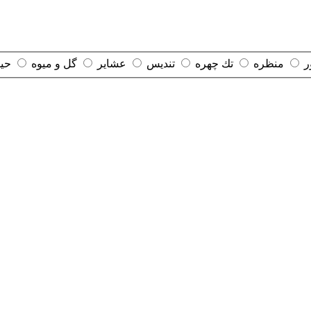
ر
منظره
تك چهره
تنديس
عشاير
گل و ميوه
حيو