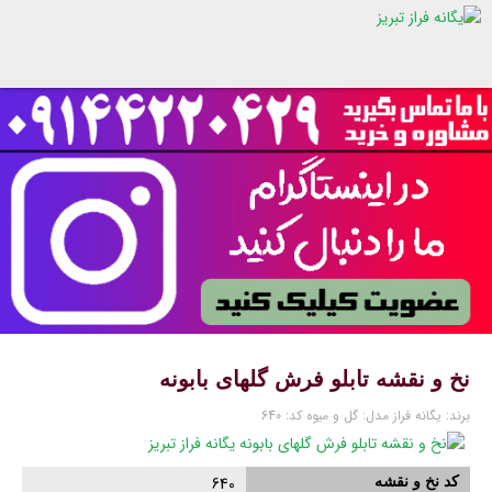
نخ و نقشه تابلو فرش گلهای بابونه
برند:
یگانه فراز
مدل:
گل و میوه
کد:
640
کد نخ و نقشه
640