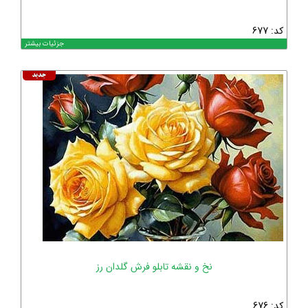
کد: 677
جزئیات بیشتر
نخ و نقشه تابلو فرش گلدان رز
کد: 676