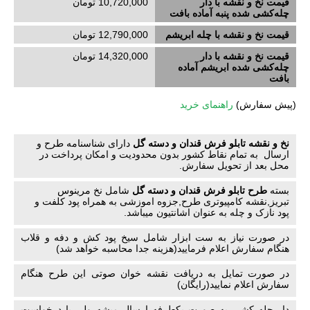
قیمت نخ و نقشه با دار
10,720,000 تومان
چله‌کشی‌ شده پنبه آماده بافت
قیمت نخ و نقشه با چله ابریشم
12,790,000 تومان
قیمت نخ و نقشه با دار
14,320,000 تومان
چله‌کشی‌ شده ابریشم آماده
بافت
(
پیش سفارش)
راهنمای خرید
نخ و نقشه تابلو فرش قندان و دسته گل
دارای شناسنامه طرح و
ارسال به تمام نقاط کشور بدون محدودیت و امکان پرداخت در
محل بعد از تحویل سفارش.
بسته
طرح تابلو فرش قندان و دسته گل
شامل نخ مرینوس
تبریز,نقشه کامپیوتری طرح,جزوه اموزشی به همراه پود کلفت و
پود نازک و چله به عنوان اشانتیون میباشد.
در صورت نیاز به ست ابزار شامل سیخ پود کش و دفه و قلاب
هنگام سفارش اعلام فرمایید(هزینه جدا محاسبه خواهد شد)
در صورت تمایل به دریافت نقشه خوان صوتی این طرح هنگام
سفارش اعلام نمایید(رایگان)
دار چله کشی به صورت یکطرفه ارسال میشه ولی با درخواست