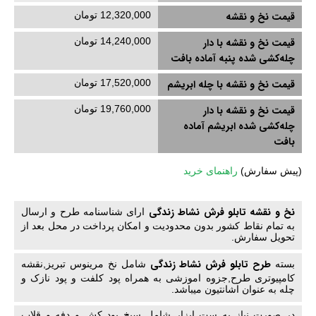
قیمت نخ و نقشه
12,320,000 تومان
قیمت نخ و نقشه با دار
14,240,000 تومان
چله‌کشی‌ شده پنبه آماده بافت
قیمت نخ و نقشه با چله ابریشم
17,520,000 تومان
قیمت نخ و نقشه با دار
19,760,000 تومان
چله‌کشی‌ شده ابریشم آماده
بافت
(
پیش سفارش)
راهنمای خرید
نخ و نقشه تابلو فرش نشاط زندگی
ارای شناسنامه طرح و ارسال
به تمام نقاط کشور بدون محدودیت و امکان پرداخت در محل بعد از
تحویل سفارش.
طرح تابلو فرش نشاط زندگی
بسته
شامل نخ مرینوس تبریز,نقشه
کامپیوتری طرح,جزوه اموزشی به همراه پود کلفت و پود نازک و
چله به عنوان اشانتیون میباشد.
در صورت نیاز به ست ابزار شامل سیخ پود کش و دفه و قلاب