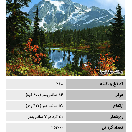
کد نخ و نقشه
288
عرض
84
سانتی‌متر (
600
گره)
ارتفاع
59
سانتی‌متر (
420
رج)
رج‌شمار
50 گره در 7 سانتی‌متر
تعداد گره کل
252000