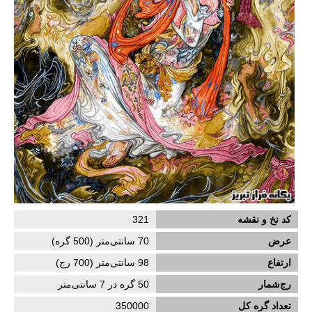
کد نخ و نقشه
321
عرض
70
سانتی‌متر (
500
گره)
ارتفاع
98
سانتی‌متر (
700
رج)
رج‌شمار
50 گره در 7 سانتی‌متر
تعداد گره کل
350000