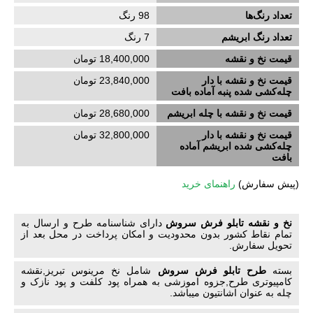
تعداد رنگ‌ها
98 رنگ
تعداد رنگ ابریشم
7
رنگ
قیمت نخ و نقشه
18,400,000 تومان
قیمت نخ و نقشه با دار
23,840,000 تومان
چله‌کشی‌ شده پنبه آماده بافت
قیمت نخ و نقشه با چله ابریشم
28,680,000 تومان
قیمت نخ و نقشه با دار
32,800,000 تومان
چله‌کشی‌ شده ابریشم آماده
بافت
(
پیش سفارش)
راهنمای خرید
نخ و نقشه تابلو فرش سروش
دارای شناسنامه طرح و ارسال به
تمام نقاط کشور بدون محدودیت و امکان پرداخت در محل بعد از
تحویل سفارش.
بسته
طرح تابلو فرش سروش
شامل نخ مرینوس تبریز,نقشه
کامپیوتری طرح,جزوه اموزشی به همراه پود کلفت و پود نازک و
چله به عنوان اشانتیون میباشد.