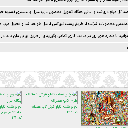
د کل مبلغ دریافت و الباقی هنگام تحویل محصول درب منزل با مشتری تسویه خو
تمامی محصولات شرکت از طریق پست تیپاکس ارسال خواهد شد و تحویل درب من
ید با شماره های زیر در ساعات کاری تماس بگیرید یا از طریق پیام رسان با ما در ا
نخ و نقشه تابلو فرش گپ عصرانه
نخ و نقشه تابلو فرش عشق پرنسس
نخ و 
کد: 493
و استاد موسیقی
کد: 834
کد: 491