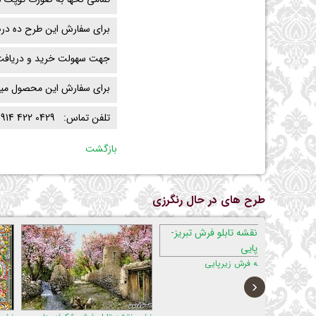
برای سفارش این طرح ده درص
جهت سهولت خرید و دریافت,
برای سفارش این محصول میتوان
تلفن تماس: 0429 422 0914
بازگشت
طرح های در حال رنگرزی
یی
‹