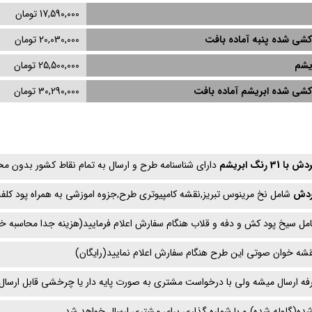
17,590,000 تومان
کشی‌ شده پنبه آماده بافت
20,030,000 تومان
یشم
25,500,000 تومان
‌کشی‌ شده ابریشم آماده بافت
30,290,000 تومان
رنگ ابریشم
دارای شناسنامه طرح و ارسال به تمام نقاط کشور بدون 
گردش
شامل نخ مرینوس تبریز,نقشه کامپیوتری طرح,جزوه اموزشی به همراه پود کلفت 
امل سیخ پود کش و دفه و قلاب هنگام سفارش اعلام فرمایید(هزینه جدا محاسبه خ
قشه خوان صوتی این طرح هنگام سفارش اعلام نمایید(رایگان)
ه ارسال میشه ولی با درخواست مشتری به صورت پایه دار یا چرخشی قابل ارسال
ده(گلوله شده) و با شماره گذاری برای مشتری ارسال خواهد شد.