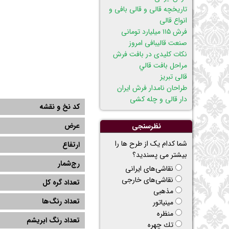
تاریخچه قالی و قالی بافی و
انواع قالی
فرش ۱۱۵ میلیارد تومانی
صنعت قالیبافی امروز
نکات کلیدی در بافت فرش
مراحل بافت قالي
قالی تبریز
طراحان نامدار فرش ایران
دار قالی و چله کشی
کد نخ و نقشه
عرض
نظرسنجی
شما کدام یک از طرح ها را
ارتفاع
بیشتر می پسندید؟
رج‌شمار
نقاشی‌های ایرانی
نقاشی‌های خارجی
تعداد گره کل
مذهبی
تعداد رنگ‌ها
مینیاتور
منظره
تعداد رنگ ابریشم
تك چهره