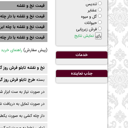
تنديس
قیمت نخ و نقشه
عشاير
قیمت نخ و نقشه با دار چله‌
گل و ميوه
حيوانات
قیمت نخ و نقشه با چله ابر
فرش زیرپایی
نمایش نتایج
قیمت نخ و نقشه با دار چله
(
پیش سفارش)
راهنمای خرید
خدمات
نخ و نقشه تابلو فرش روز گردش با 31 
جذب نماينده
بسته
طرح تابلو فرش روز 
در صورت نیاز به ست ابزار ش
در صورت تمایل به دریافت ن
دار چله کشی به صورت یکطرف
تمامی نخها به صورت توپک ش