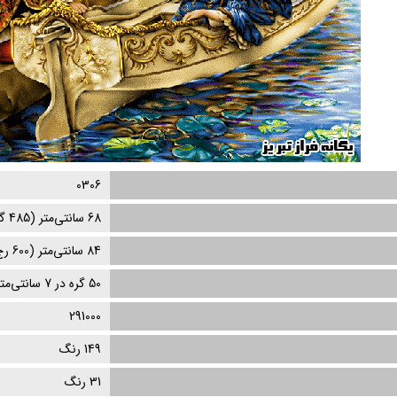
0306
68
سانتی‌متر (
485
گر
84
سانتی‌متر (
600
رج
50 گره در 7 سانتی‌متر
291000
149 رنگ
31
رنگ