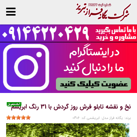
پ
ا
ن
نخ و نقشه تابلو فرش روز گردش با 31 رنگ ابریشم
برند:
یگانه فراز
مدل:
ابریشمی
کد:
0306