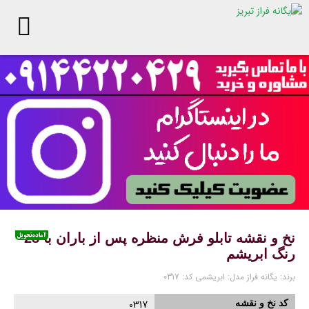
پ
ا
ن
نخ و نقشه تابلو فرش منظره پس از باران با 28
رنگ ابریشم
برند:
یگانه فراز
مدل:
ابریشمی
کد:
0317
کد نخ و نقشه
0317