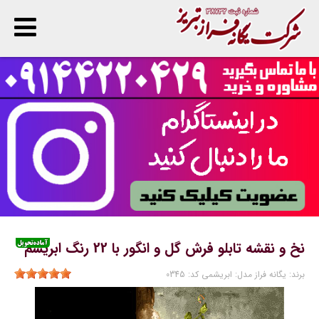
پ
ا
ن
نخ و نقشه تابلو فرش گل و انگور با 22 رنگ ابریشم
برند:
یگانه فراز
مدل:
ابریشمی
کد:
0345