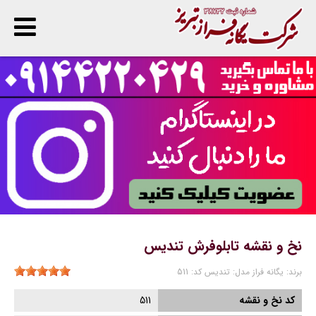
پ
ا
ن
نخ و نقشه تابلوفرش تندیس
برند:
یگانه فراز
مدل:
تندیس
کد:
511
کد نخ و نقشه
511