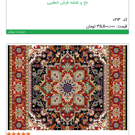
نخ و نقشه فرش خطیبی
کد: 0213
قیمت:
35,500,000
تومان
جزئیات بیشتر