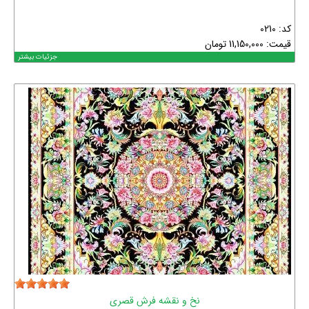
کد: 0210
قیمت:
11,150,000
تومان
جزئیات بیشتر
نخ و نقشه فرش قصری