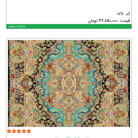
کد: 0211
قیمت:
46,850,000
تومان
جزئیات بیشتر