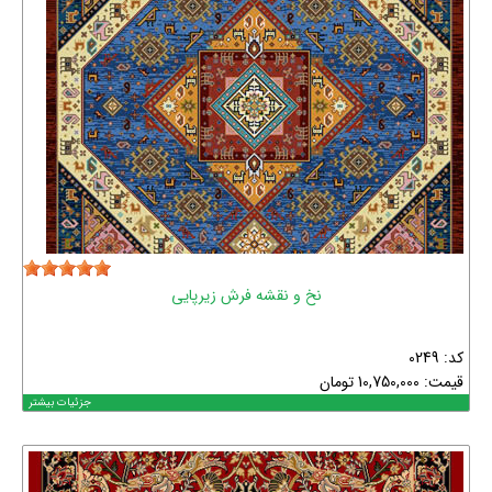
نخ و نقشه فرش زیرپایی
کد: 0249
قیمت:
10,750,000
تومان
جزئیات بیشتر