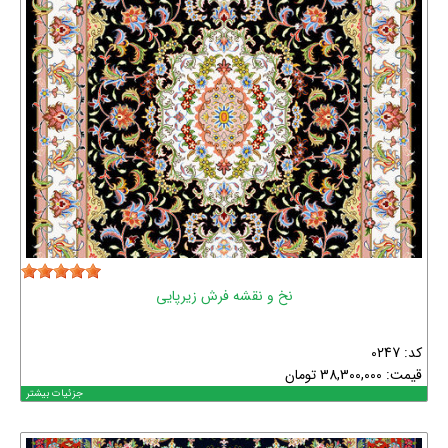
نخ و نقشه فرش زیرپایی
کد: 0247
قیمت:
38,300,000
تومان
جزئیات بیشتر