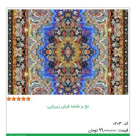
نخ و نقشه فرش زیرپایی
کد: 0203
قیمت:
99,000,000
تومان
جزئیات بیشتر