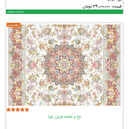
کد: 0206
قیمت:
34,000,000
تومان
جزئیات بیشتر
نخ و نقشه فرش علیا