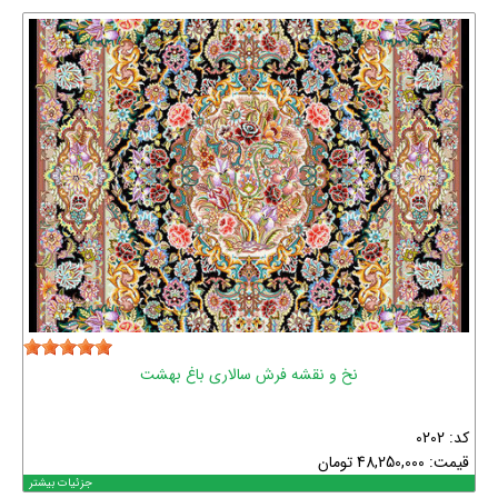
نخ و نقشه فرش سالاری باغ بهشت
کد: 0202
قیمت:
48,250,000
تومان
جزئیات بیشتر