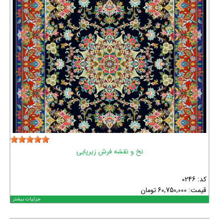
نخ و نقشه فرش زیرپایی
کد: 0246
قیمت:
60,750,000
تومان
جزئیات بیشتر