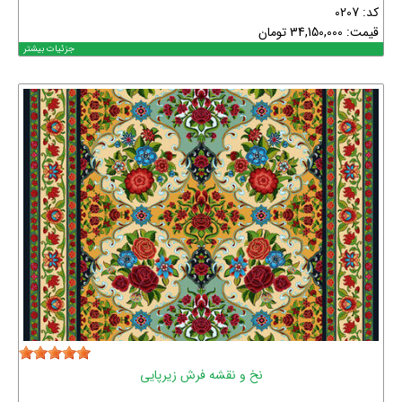
کد: 0207
قیمت:
34,150,000
تومان
جزئیات بیشتر
نخ و نقشه فرش زیرپایی