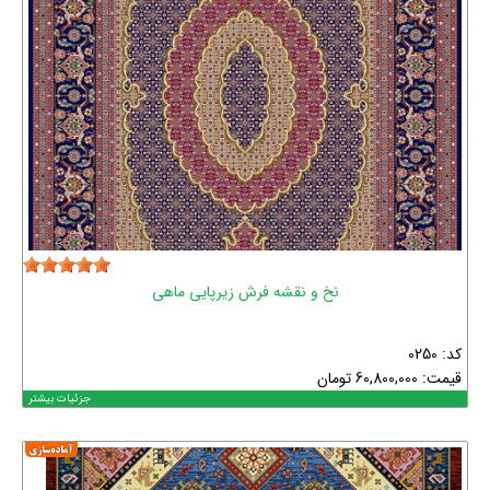
نخ و نقشه فرش زیرپایی ماهی
کد: 0250
قیمت:
60,800,000
تومان
جزئیات بیشتر