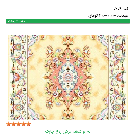
کد: 0209
قیمت:
40,000,000
تومان
جزئیات بیشتر
نخ و نقشه فرش زرع چارک