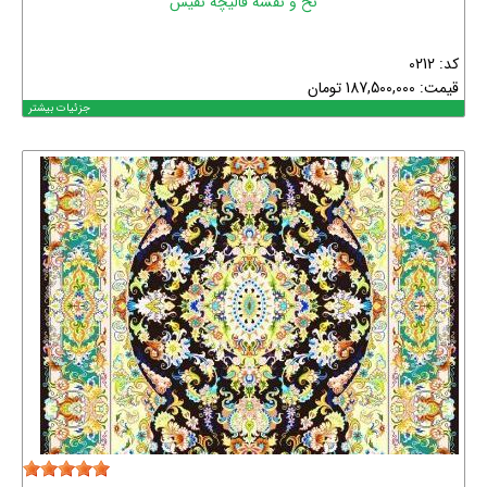
نخ و نقشه قالیچه نفیس
کد: 0212
قیمت:
187,500,000
تومان
جزئیات بیشتر