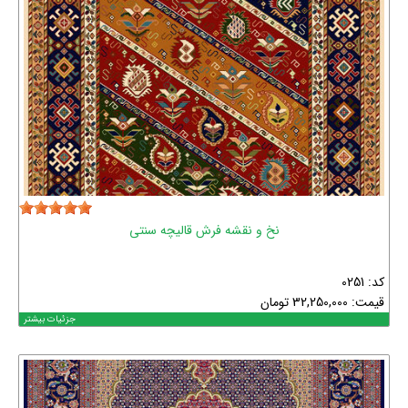
نخ و نقشه فرش قالیچه سنتی
کد: 0251
قیمت:
32,250,000
تومان
جزئیات بیشتر