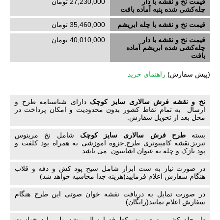
قیمت نخ و نقشه با دار
27,230,000 تومان
چله‌کشی‌ شده پنبه آماده بافت
قیمت نخ و نقشه با چله ابریشم
35,460,000 تومان
قیمت نخ و نقشه با دار
40,010,000 تومان
چله‌کشی‌ شده ابریشم آماده
بافت
(
پیش سفارش)
راهنمای خرید
نخ و نقشه فرش سالاری سایز کوچک
دارای شناسنامه طرح و
ارسال به تمام نقاط کشور بدون محدودیت و امکان پرداخت در
محل بعد از تحویل سفارش.
بسته
طرح فرش سالاری سایز کوچک
شامل نخ مرینوس
تبریز,نقشه کامپیوتری طرح,جزوه اموزشی به همراه پود کلفت و
پود نازک و چله به عنوان اشانتیون می باشد.
در صورت نیاز به ست ابزار شامل سیخ پود کش و دفه و قلاب
هنگام سفارش اعلام فرمایید(هزینه جدا محاسبه خواهد شد)
در صورت تمایل به دریافت نقشه خوان صوتی این طرح هنگام
سفارش اعلام نمایید(رایگان)
دار چله کشی به صورت یکطرفه ارسال میشه ولی با درخواست