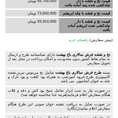
قیمت نخ و نقشه با دار
56,700,000 تومان
چله‌کشی‌ شده پنبه آماده بافت
قیمت نخ و نقشه با چله ابریشم
73,840,000 تومان
قیمت نخ و نقشه با دار
83,910,000 تومان
چله‌کشی‌ شده ابریشم آماده
بافت
(
پیش سفارش)
راهنمای خرید
نخ و نقشه فرش سالاری باغ بهشت
دارای شناسنامه طرح و ارسال
به تمام نقاط کشور بدون محدودیت و امکان پرداخت در محل بعد از
تحویل سفارش.
بسته
طرح فرش سالاری باغ بهشت
شامل نخ مرینوس تبریز,نقشه
کامپیوتری طرح,جزوه اموزشی به همراه پود کلفت و پود نازک و
چله به عنوان اشانتیون می باشد.
در صورت نیاز به ست ابزار شامل سیخ پود کش و دفه و قلاب
هنگام سفارش اعلام فرمایید(هزینه جدا محاسبه خواهد شد)
در صورت تمایل به دریافت نقشه خوان صوتی این طرح هنگام
سفارش اعلام نمایید(رایگان)
دار چله کشی به صورت یکطرفه ارسال میشه ولی با درخواست