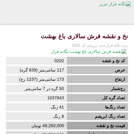
نخ و نقشه فرش سالاری باغ بهشت
برند:
یگانه فراز
مدل:
زیرپایی
کد:
0202
کد نخ و نقشه
0202
عرض
117
سانتی‌متر (
839
گره)
ارتفاع
173
سانتی‌متر (
1237
رج)
رج‌شمار
50 گره در 7 سانتی‌متر
تعداد گره کل
1037843
تعداد رنگ‌ها
41 رنگ
تعداد رنگ ابریشم
8
رنگ
قیمت نخ و نقشه
48,250,000 تومان