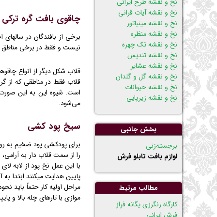
نخ و نقشه طرح ایرانی
نخ و نقشه آیات قرانی
چاقوی بافت گره ترکی
نخ و نقشه مینیاتور
نخ و نقشه منظره
برخی از بافندگان در سالهای ا
نخ و نقشه تک چهره
نیست و فقط در برخی مناطق ا
نخ و نقشه تندیس
نخ و نقشه عشایر
قلاب شکل دیگر از انواع چاقوها
نخ و نقشه گل و گلدان
قلاب فقط در مناطقی که از گره 
نخ و نقشه حیوانات
است. شیوه این به این صورت ا
نخ و نقشه زیرپایی
می‌شود.
سیخ پود کشی
بخش جانبی
برای پودکشی پود ضخیم به روش
پریدن
برجسته‌زنی
را از سمت قلاب دار به آرامی، 
از
لوازم بافت تابلو فرش
با این عمل نخ پود از لابه لا
ناوبری
پایین هدایت میکنند.ابتدا به
مراحل اولیه کار حتماً باید نح
مطالب مرتبط
موازی با تارهای چله بالا و پای
كارگاه رنگرزی يگانه فراز
فرش ایرانی