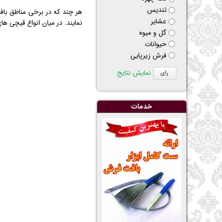
تنديس
هر چند که در برخی مناطق بافن
عشاير
نمایند. در میان انواع قیچی ه
گل و ميوه
حيوانات
فرش زیرپایی
نمایش نتایج
خدمات