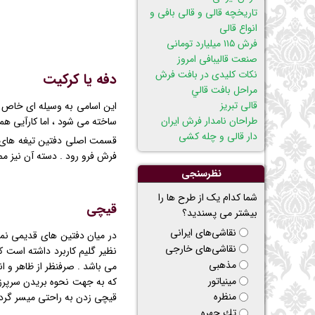
تاریخچه قالی و قالی بافی و
انواع قالی
فرش ۱۱۵ میلیارد تومانی
صنعت قالیبافی امروز
نکات کلیدی در بافت فرش
دفه یا کرکیت
مراحل بافت قالي
قالی تبریز
این اسامی به وسیله ای خاص ا
طراحان نامدار فرش ایران
ساخته می شود ، اما کارآیی ه
دار قالی و چله کشی
قسمت اصلی دفتین تیغه های آن
فرش فرو رود . دسته آن نیز مم
نظرسنجی
شما کدام یک از طرح ها را
قیچی
بیشتر می پسندید؟
نقاشی‌های ایرانی
در میان دفتین های قدیمی نمو
نقاشی‌های خارجی
نظیر گلیم کاربرد داشته است ک
مذهبی
می باشد . صرفنظر از ظاهر و 
مینیاتور
که به جهت نحوه بریدن سرپرزه
منظره
قیچی زدن به راحتی میسر گرد
تك چهره