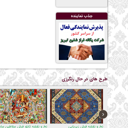
جذب نماينده
طرح های در حال رنگرزی
‹
نخ و نقشه فرش زیرپایی
نخ و نقشه تابلو فرش سلاطین سایز
نخ و نقش