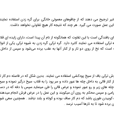
خیر ترجیح می دهند که از چاقوهای معمولی خانگی برای گره زدن استفاده نمایند. 
ین عمل صورت می گیرد. هر چند که نتیجه کار هیچ تفاوتی نخواهد داشت.
ی بافندگی است با این تفاوت که همانگونه از نام آن پیدا است، دارای زایده ای قل
ترکی استفاده می نمایند کابرد دارد. گره ترکی گره زدن به شیوه ترکی یکی از انو
ست که نخ از روی دو تار و از کنار آنها به عقب برده می‌شود و سپس از داخل 
 ترکی باف از سیخ پودکشی استفاده می نمایند. بدین شکل که در فاصله دم کار 
از کنار قالی به داخل چله ها عبور داده و سر پود را به قلاب سیخ درگیر نموده و س
ی چله های زیر و رو عبور نموده و عرض قالی را طی مینماید.سپس با دفه که در دس
 آرامی و سپس محکم به روی آن میکوبند و این عمل را در عرض فرش انجام میدهند.
وه کوبیدن طوری باشد که دم کار صاف بوده و کوتاه و بلند نباشد . همچنین سعی شو
ین برده شود تا به تارها آسیب نرسد .