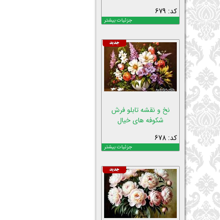
کد: 679
جزئیات بیشتر
نخ و نقشه تابلو فرش
شکوفه های خیال
کد: 678
جزئیات بیشتر