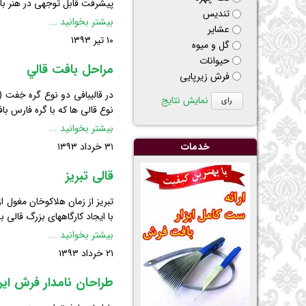
پیشرفت قابل توجهی در هنر ب
تنديس
نکات
بیشتر بخوانید ...
عشاير
کلیدی
۱۰ تیر ۱۳۹۳
گل و ميوه
در
حيوانات
بافت
مراحل بافت قالي
فرش زیرپایی
فرش
در قالیبافی دو نوع گره خِفت (
نمایش نتایج
نوع قالی ها که با گره فارس با
مراحل
بیشتر بخوانید ...
بافت
خدمات
۳۱ خرداد ۱۳۹۳
قالي
قالی تبریز
تبریز از زمان هلاكوخان مغول 
با ایجاد كارگاههای بزرگ قالی ب
قالی
بیشتر بخوانید ...
تبریز
۲۱ خرداد ۱۳۹۳
طراحان نامدار فرش ایر