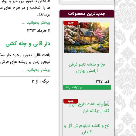
طراحان با ذوق این مرز و بوم
ها را انتخاب و در طرح های مو
جدیدترین محصولات
برسانند.
طراحان
بیشتر بخوانید ...
نامدار
۱۱ خرداد ۱۳۹۳
فرش
ایران
دار قالی و چله کشی
بافت قالی بدون وجود دار ممکن
قیچی زدن بر ریشه های فرش، آن 
نخ و نقشه تابلو فرش
دار
بیشتر بخوانید ...
آرامش بهاری
قالی
برگه 1 از 3
کد: 297
و
جزئیات بیشتر
چله
کشی
نخ و نقشه تابلو فرش گل و
گلدان