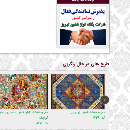
جذب نماينده
طرح های در حال رنگرزی
‹
نخ و نقشه فرش زیرپایی
نخ و نقشه تابلو فرش سلاطین سایز
نخ و ن
کد: 0249
کوچک
کد: 493
کد: 0145