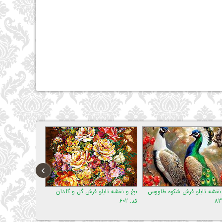
›
 فرش شکوه طاووس
نخ و نقشه تابلو فرش گل و گلدان
نخ و نقشه تابلو فرش وان یکا
کد: 602
کد: 167